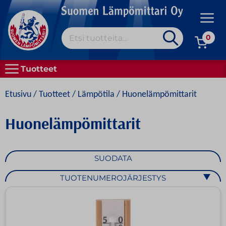
Skip
to
Prim
content
Etsi:
Men
0
MEISTÄ
Tuotteet
KAIKKI TUOTTEET
Etusivu
/
Tuotteet
/
Lämpötila
/ Huonelämpömittarit
OSTAMINEN
Huonelämpömittarit
HYVÄ TIETÄÄ
YHTEYSTIEDOT
SUODATA
SVENSKA
TUOTENUMEROJÄRJESTYS