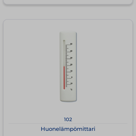
102
Huonelämpömittari