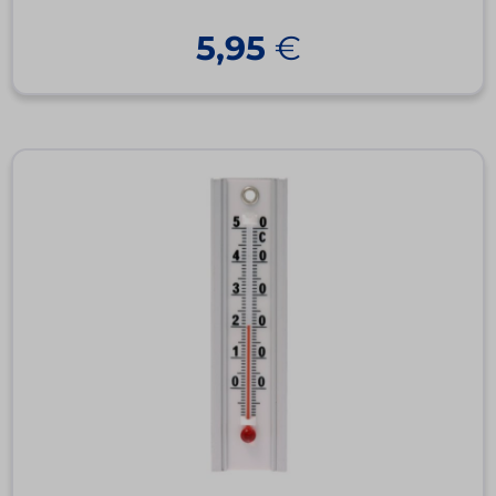
5,95
€