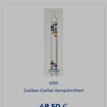
6333
Galileo-Galilei-lämpömittari
48,50
€