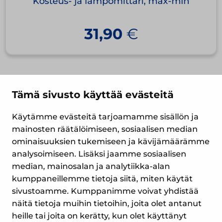
Kosteus- ja lämpömittari, max-min
31,90
€
Tämä sivusto käyttää evästeitä
1
2
→
Käytämme evästeitä tarjoamamme sisällön ja
mainosten räätälöimiseen, sosiaalisen median
ominaisuuksien tukemiseen ja kävijämäärämme
analysoimiseen. Lisäksi jaamme sosiaalisen
median, mainosalan ja analytiikka-alan
Yrityspiha 7
kumppaneillemme tietoja siitä, miten käytät
00390 Helsinki
sivustoamme. Kumppanimme voivat yhdistää
Puh. (09) 477 4560
näitä tietoja muihin tietoihin, joita olet antanut
myynti@suomenlampomittari.fi
heille tai joita on kerätty, kun olet käyttänyt