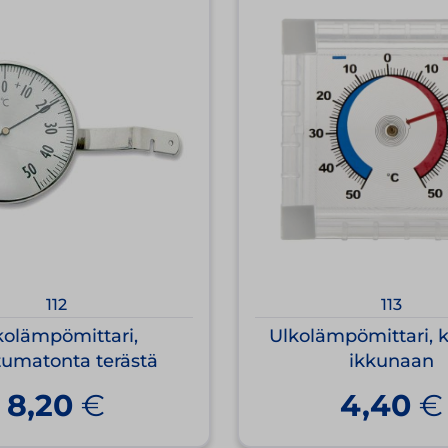
112
113
kolämpömittari,
Ulkolämpömittari, k
tumatonta terästä
ikkunaan
8,20
€
4,40
€