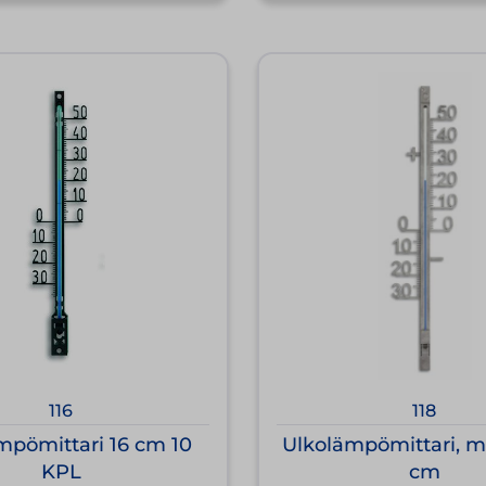
116
118
mpömittari 16 cm 10
Ulkolämpömittari, me
KPL
cm