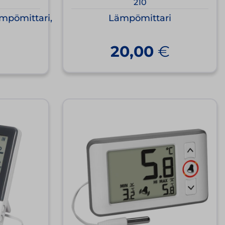
210
mpömittari,
Lämpömittari
20,00
€