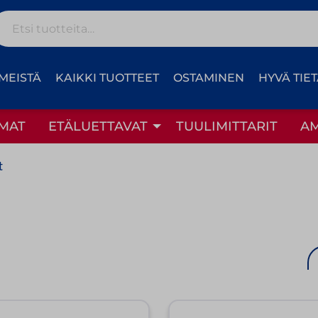
Etsi:
MEISTÄ
KAIKKI TUOTTEET
OSTAMINEN
HYVÄ TIE
MAT
ETÄLUETTAVAT
TUULIMITTARIT
A
t