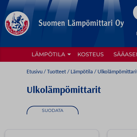
to
content
LÄMPÖTILA
KOSTEUS
SÄÄASE
Etusivu
/
Tuotteet
/
Lämpötila
/ Ulkolämpömittari
Ulkolämpömittarit
SUODATA