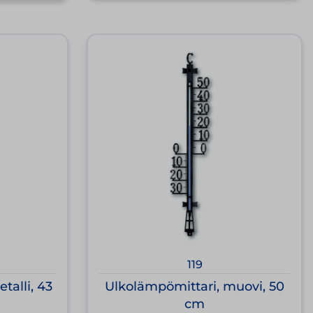
119
talli, 43
Ulkolämpömittari, muovi, 50
cm