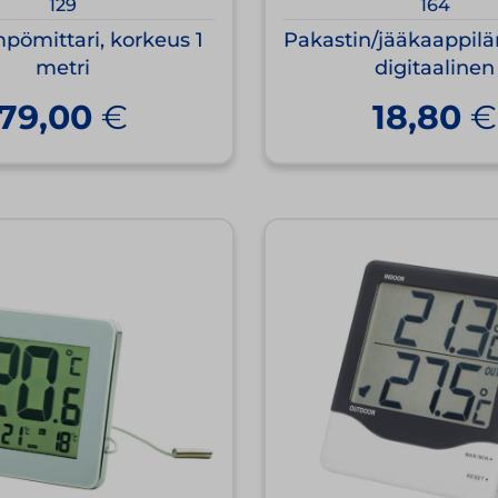
129
164
pömittari, korkeus 1
Pakastin/jääkaappilä
metri
digitaalinen
79,00
€
18,80
€