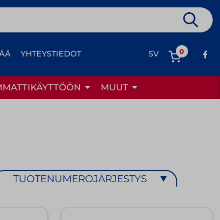
0
TÄÄ
YHTEYSTIEDOT
SV
MMATTIKÄYTTÖÖN
MUUT
TUOTENUMEROJÄRJESTYS