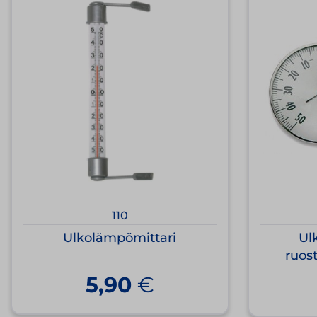
110
Ulkolämpömittari
Ul
ruos
5,90
€