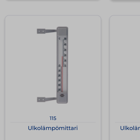
115
Ulkolämpömittari
Ulkolä