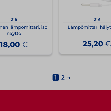
216
219
inen lämpömittari, iso
Lämpömittari hälyt
näyttö
25,20
18,00
€
1
2
→