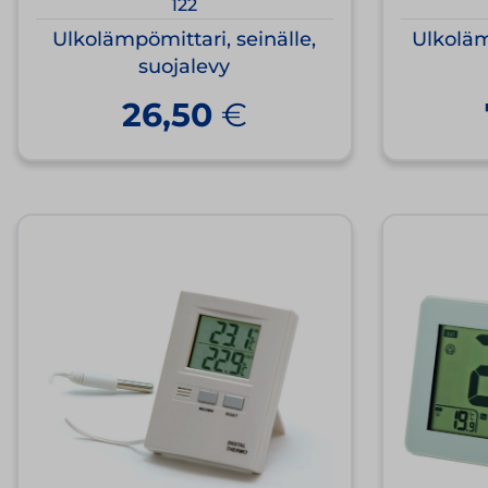
122
Ulkolämpömittari, seinälle,
Ulkoläm
suojalevy
26,50
€