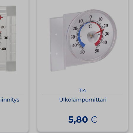
114
iinnitys
Ulkolämpömittari
5,80
€