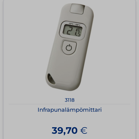
3118
Infrapunalämpömittari
39,70
€