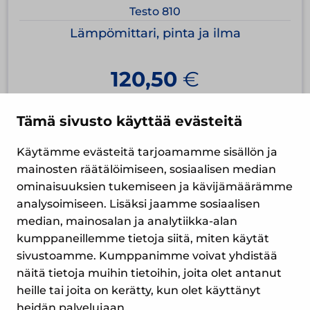
Testo 810
Lämpömittari, pinta ja ilma
120,50
€
Tämä sivusto käyttää evästeitä
Käytämme evästeitä tarjoamamme sisällön ja
mainosten räätälöimiseen, sosiaalisen median
ominaisuuksien tukemiseen ja kävijämäärämme
analysoimiseen. Lisäksi jaamme sosiaalisen
median, mainosalan ja analytiikka-alan
Yrityspiha 7
kumppaneillemme tietoja siitä, miten käytät
00390 Helsinki
sivustoamme. Kumppanimme voivat yhdistää
Puh. (09) 477 4560
näitä tietoja muihin tietoihin, joita olet antanut
myynti@suomenlampomittari.fi
heille tai joita on kerätty, kun olet käyttänyt
heidän palvelujaan.