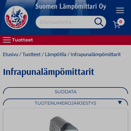
Skip
to
Prim
content
Etsi:
Men
0
MEISTÄ
Tuotteet
KAIKKI TUOTTEET
Etusivu
/
Tuotteet
/
Lämpötila
/ Infrapunalämpömittarit
OSTAMINEN
Infrapunalämpömittarit
HYVÄ TIETÄÄ
YHTEYSTIEDOT
SUODATA
SVENSKA
TUOTENUMEROJÄRJESTYS