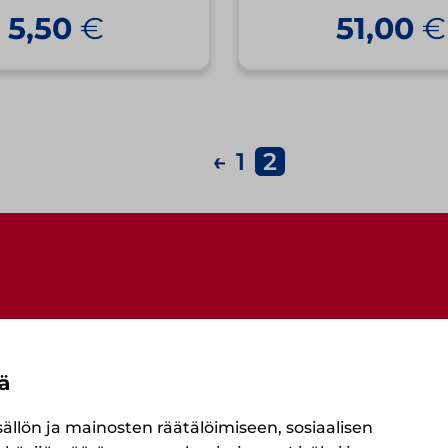
5,50
€
51,00
€
←
1
2
ä
Ota yhteyttä
lön ja mainosten räätälöimiseen, sosiaalisen