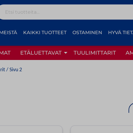
Etsi:
MEISTÄ
KAIKKI TUOTTEET
OSTAMINEN
HYVÄ TIE
MAT
ETÄLUETTAVAT
TUULIMITTARIT
A
rit
/ Sivu 2