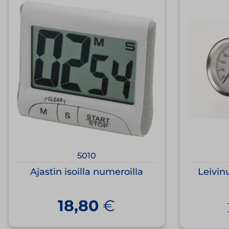
5010
Ajastin isoilla numeroilla
Leivin
18,80
€