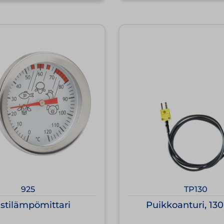
925
TP130
istilämpömittari
Puikkoanturi, 1