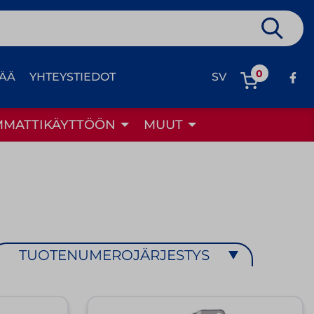
0
TÄÄ
YHTEYSTIEDOT
SV
MMATTIKÄYTTÖÖN
MUUT
TUOTENUMEROJÄRJESTYS