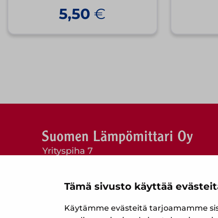
5,50
€
Yrityspiha 7
00390 Helsinki
Puh. (09) 477 4560
Tämä sivusto käyttää evästeit
myynti@suomenlampomittari.fi
Käytämme evästeitä tarjoamamme sisäl