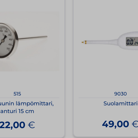
515
9030
uunin lämpömittari,
Suolamittari
anturi 15 cm
49,00
22,00
€