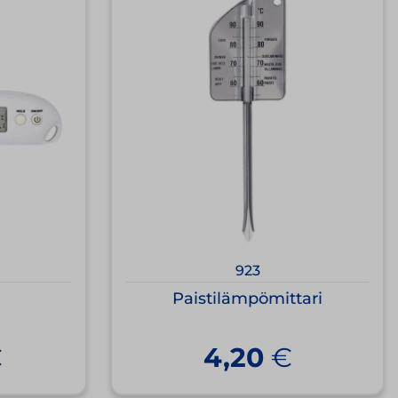
923
Paistilämpömittari
€
4,20
€