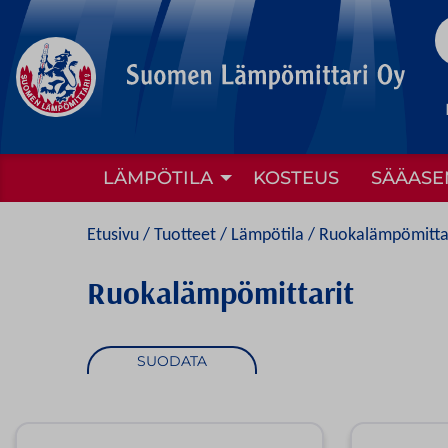
to
content
LÄMPÖTILA
KOSTEUS
SÄÄASE
Etusivu
/
Tuotteet
/
Lämpötila
/
Ruokalämpömitta
Ruokalämpömittarit
SUODATA