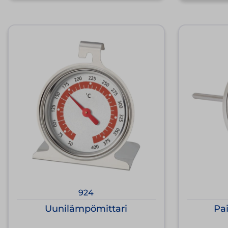
924
Uunilämpömittari
Pa