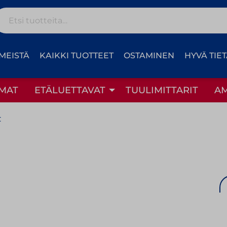
Etsi:
MEISTÄ
KAIKKI TUOTTEET
OSTAMINEN
HYVÄ TIE
MAT
ETÄLUETTAVAT
TUULIMITTARIT
A
t