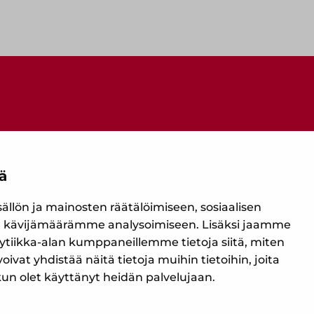
ä
Ota yhteyttä
lön ja mainosten räätälöimiseen, sosiaalisen
 kävijämäärämme analysoimiseen. Lisäksi jaamme
ytiikka-alan kumppaneillemme tietoja siitä, miten
t yhdistää näitä tietoja muihin tietoihin, joita
, kun olet käyttänyt heidän palvelujaan.