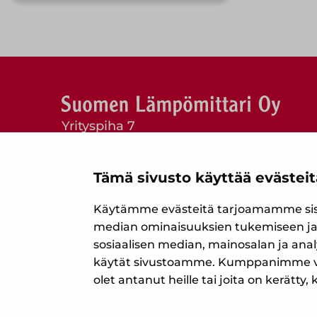
Yrityspiha 7
00390 Helsinki
Puh. (09) 477 4560
Tämä sivusto käyttää evästeit
myynti@suomenlampomittari.fi
Käytämme evästeitä tarjoamamme sisäl
Tietosuojaseloste
median ominaisuuksien tukemiseen ja
Evästekäytännöt
sosiaalisen median, mainosalan ja anal
käytät sivustoamme. Kumppanimme voiva
olet antanut heille tai joita on kerätty