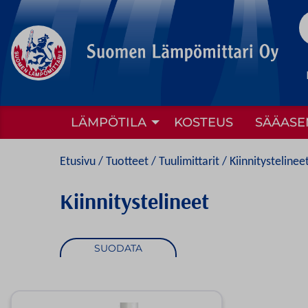
to
content
LÄMPÖTILA
KOSTEUS
SÄÄASE
Etusivu
/
Tuotteet
/
Tuulimittarit
/ Kiinnitystelinee
Kiinnitystelineet
SUODATA