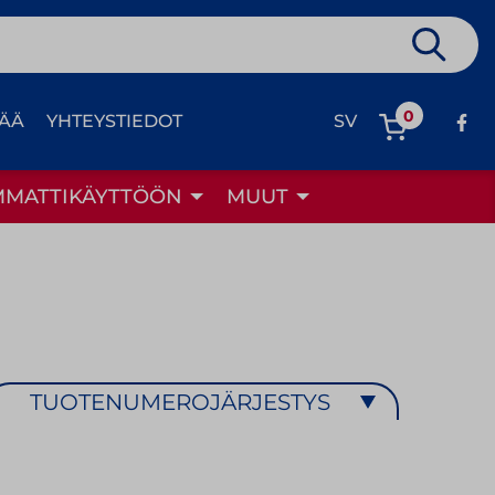
0
TÄÄ
YHTEYSTIEDOT
SV
MMATTIKÄYTTÖÖN
MUUT
TUOTENUMEROJÄRJESTYS