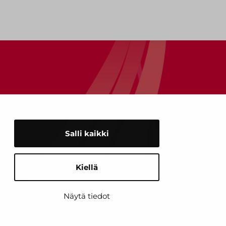
Salli kaikki
Kiellä
KYSY TAI SOITA
Sulje
ASIAKAS­
Näytä tiedot
PALVELUUMME