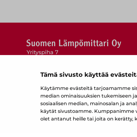
Yrityspiha 7
00390 Helsinki
Puh. (09) 477 4560
Tämä sivusto käyttää evästeit
myynti@suomenlampomittari.fi
Käytämme evästeitä tarjoamamme sisäl
Tietosuojaseloste
median ominaisuuksien tukemiseen ja
Evästekäytännöt
sosiaalisen median, mainosalan ja anal
käytät sivustoamme. Kumppanimme voiva
olet antanut heille tai joita on kerätty