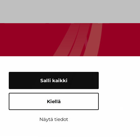
Salli kaikki
Kiellä
KYSY TAI SOITA
Sulje
ASIAKAS­
Näytä tiedot
PALVELUUMME