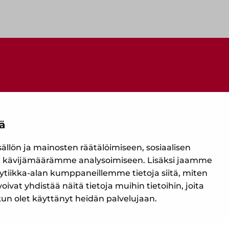
ä
Ota yhteyttä
lön ja mainosten räätälöimiseen, sosiaalisen
 kävijämäärämme analysoimiseen. Lisäksi jaamme
ytiikka-alan kumppaneillemme tietoja siitä, miten
t yhdistää näitä tietoja muihin tietoihin, joita
, kun olet käyttänyt heidän palvelujaan.