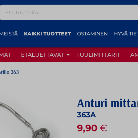
Etsi:
MEISTÄ
KAIKKI TUOTTEET
OSTAMINEN
HYVÄ TIE
MAT
ETÄLUETTAVAT
TUULIMITTARIT
A
rille 363
Anturi mitta
363A
9,90
€