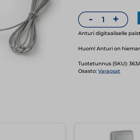
-
+
Anturi
mittarille
Anturi digitaaliselle pai
363
Huom! Anturi on hieman
määrä
Tuotetunnus (SKU):
363
Osasto:
Varaosat