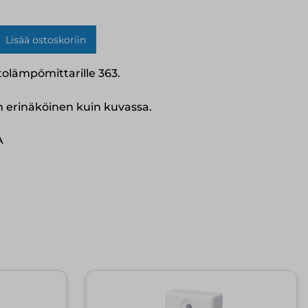
Lisää ostoskoriin
stolämpömittarille 363.
 erinäköinen kuin kuvassa.
A