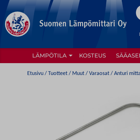
to
content
LÄMPÖTILA
KOSTEUS
SÄÄASE
Etusivu
/
Tuotteet
/
Muut
/
Varaosat
/ Anturi mitta