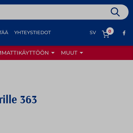
0
TÄÄ
YHTEYSTIEDOT
SV
MMATTIKÄYTTÖÖN
MUUT
rille 363