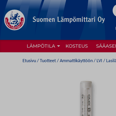
to
content
LÄMPÖTILA
KOSTEUS
SÄÄASE
Etusivu
/
Tuotteet
/
Ammattikäyttöön
/
LVI
/
Lasil