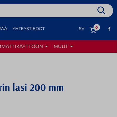
0
TÄÄ
YHTEYSTIEDOT
SV
MMATTIKÄYTTÖÖN
MUUT
in lasi 200 mm