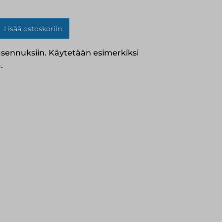
Lisää ostoskoriin
n
asennuksiin. Käytetään esimerkiksi
.