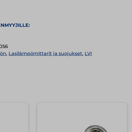
NMYYJILLE:
1056
öön
,
Lasilämpömittarit ja suojukset
,
LVI