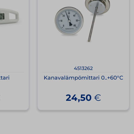
4513262
tari
Kanavalämpömittari 0..+60°C
€
24,50
€