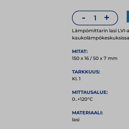
-
+
Lämpömittari
lasi
Lämpömittarin lasi LVI-
200
kaukolämpökeskuksissa
mm
MITAT:
määrä
150 x 16 / 50 x 7 mm
TARKKUUS:
Kl. 1
MITTAUSALUE:
0..+120°C
MATERIAALI:
lasi