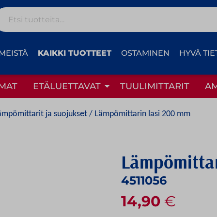
Etsi:
MEISTÄ
KAIKKI TUOTTEET
OSTAMINEN
HYVÄ TIE
MAT
ETÄLUETTAVAT
TUULIMITTARIT
A
ämpömittarit ja suojukset
/ Lämpömittarin lasi 200 mm
Lämpömittar
4511056
14,90
€