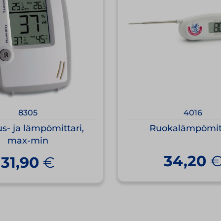
8305
4016
s- ja lämpömittari,
Ruokalämpömit
max-min
34,20
31,90
€