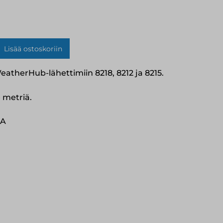
Lisää ostoskoriin
atherHub-lähettimiin 8218, 8212 ja 8215.
 metriä.
8A