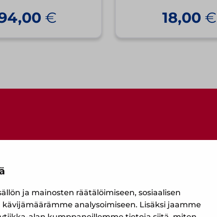
94,00
€
18,00
€
ä
Ota yhteyttä
lön ja mainosten räätälöimiseen, sosiaalisen
 kävijämäärämme analysoimiseen. Lisäksi jaamme
ytiikka-alan kumppaneillemme tietoja siitä, miten