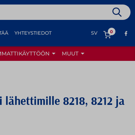
0
TÄÄ
YHTEYSTIEDOT
SV
MMATTIKÄYTTÖÖN
MUUT
 lähettimille 8218, 8212 ja