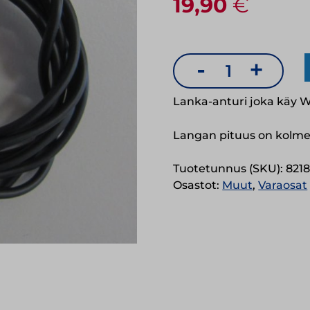
19,90
€
-
+
Lanka-
anturi
Lanka-anturi joka käy We
lähettimille
Langan pituus on kolme
8218,
8212
Tuotetunnus (SKU):
821
ja
Osastot:
Muut
,
Varaosat
8215
määrä