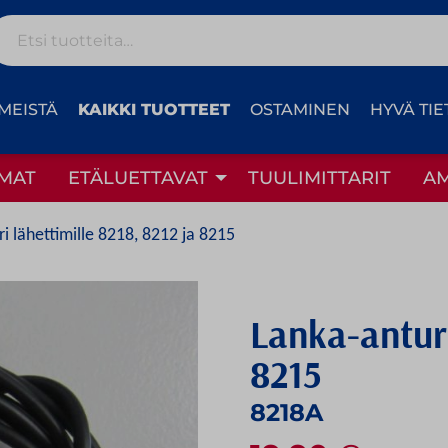
Etsi:
MEISTÄ
KAIKKI TUOTTEET
OSTAMINEN
HYVÄ TIE
MAT
ETÄLUETTAVAT
TUULIMITTARIT
A
i lähettimille 8218, 8212 ja 8215
Lanka-anturi
8215
8218A