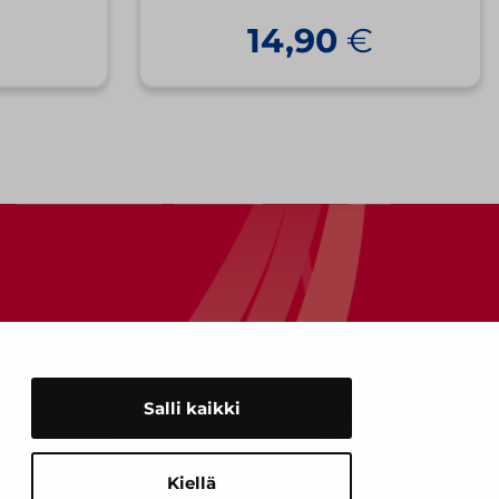
14,90
€
Salli kaikki
Kiellä