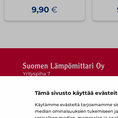
9,90
€
Yrityspiha 7
00390 Helsinki
Puh. (09) 477 4560
Tämä sivusto käyttää evästeit
myynti@suomenlampomittari.fi
Käytämme evästeitä tarjoamamme sisäl
Tietosuojaseloste
median ominaisuuksien tukemiseen ja
Evästekäytännöt
sosiaalisen median, mainosalan ja anal