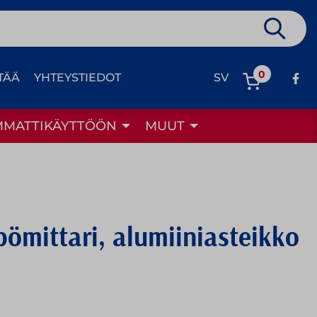
0
TÄÄ
YHTEYSTIEDOT
SV
MMATTIKÄYTTÖÖN
MUUT
ömittari, alumiiniasteikko