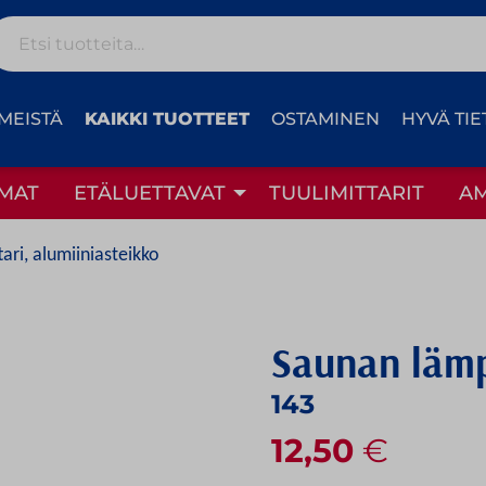
Etsi:
MEISTÄ
KAIKKI TUOTTEET
OSTAMINEN
HYVÄ TIE
MAT
ETÄLUETTAVAT
TUULIMITTARIT
A
ri, alumiiniasteikko
Saunan lämp
143
12,50
€