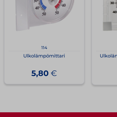
114
Ulkolämpömittari
Ulkoläm
5,80
€