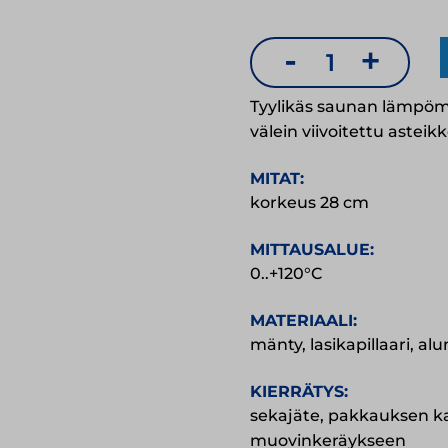
-
+
Saunan
lämpömittari,
Tyylikäs saunan lämpömi
alumiiniasteik
välein viivoitettu asteik
määrä
MITAT:
korkeus 28 cm
MITTAUSALUE:
0..+120°C
MATERIAALI:
mänty, lasikapillaari, alu
KIERRÄTYS:
sekajäte, pakkauksen k
muovinkeräykseen