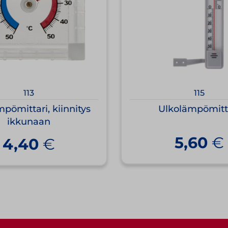
113
115
pömittari, kiinnitys
Ulkolämpömitt
ikkunaan
5,60
€
4,40
€