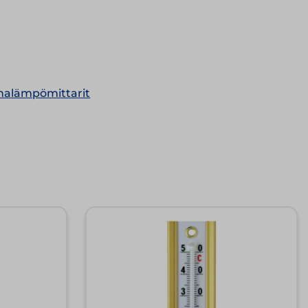
nalämpömittarit