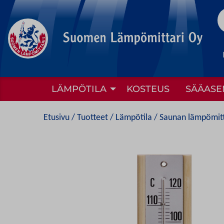
to
content
LÄMPÖTILA
KOSTEUS
SÄÄASE
Etusivu
/
Tuotteet
/
Lämpötila
/ Saunan lämpömitta