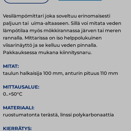
määrä
Vesilämpömittari joka soveltuu erinomaisesti
paljuun tai uima-altaaseen. Sillä voi mitata veden
lämpötilaa myös mökkirannassa järven tai meren
rannalla. Mittarissa on iso helppolukuinen
viisarinäyttö ja se kelluu veden pinnalla.
Pakkauksessa mukana kiinnitysnaru.
MITAT:
taulun halkaisija 100 mm, anturin pituus 110 mm
MITTAUSALUE:
0..+50°C
MATERIAALI:
ruostumatonta terästä, linssi polykarbonaattia
KIERRÄTYS: