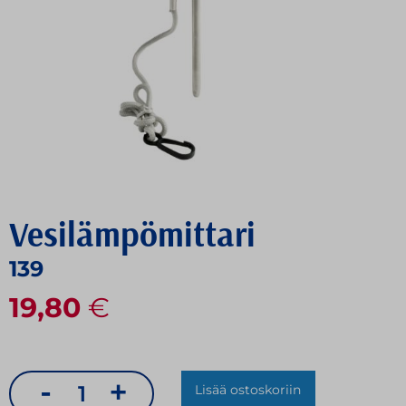
Vesilämpömittari
139
19,80
€
-
+
Lisää ostoskoriin
Vesilämpömittari