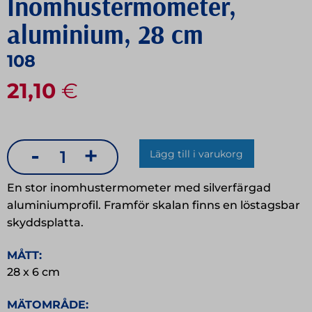
Inomhustermometer,
aluminium, 28 cm
108
21,10
€
-
+
Lägg till i varukorg
Inomhustermometer,
aluminium,
En stor inomhustermometer med silverfärgad
28
aluminiumprofil. Framför skalan finns en löstagsbar
skyddsplatta.
cm
mängd
MÅTT:
28 x 6 cm
MÄTOMRÅDE: