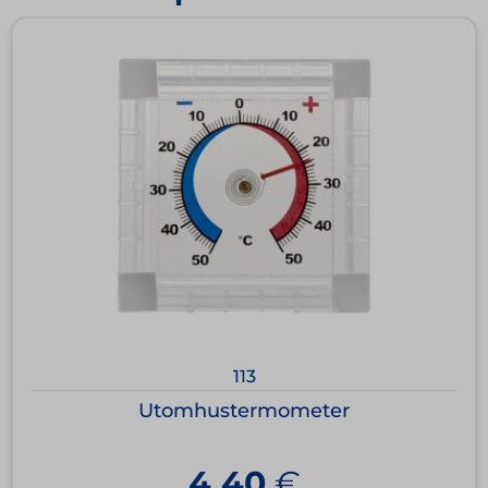
113
Utomhustermometer
4,40
€