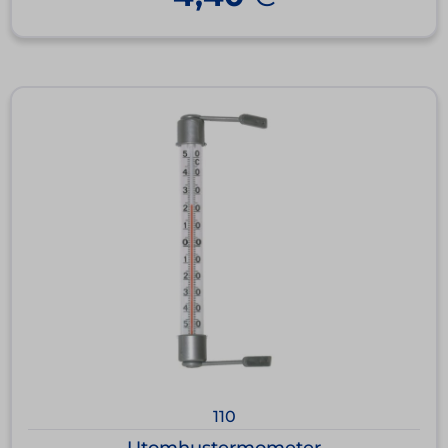
110
Utomhustermometer