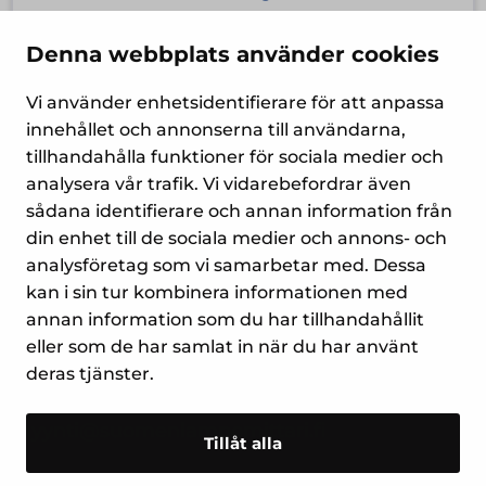
80,40
€
Denna webbplats använder cookies
Vi använder enhetsidentifierare för att anpassa
innehållet och annonserna till användarna,
tillhandahålla funktioner för sociala medier och
1
2
→
analysera vår trafik. Vi vidarebefordrar även
sådana identifierare och annan information från
din enhet till de sociala medier och annons- och
analysföretag som vi samarbetar med. Dessa
kan i sin tur kombinera informationen med
annan information som du har tillhandahållit
Yrityspiha 7
eller som de har samlat in när du har använt
00390 Helsingfors
deras tjänster.
Tel. (09) 477 4560
myynti@suomenlampomittari.fi
Tillåt alla