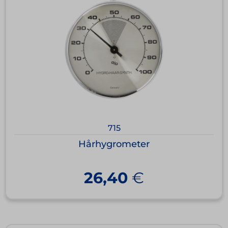
715
Hårhygrometer
26,40
€