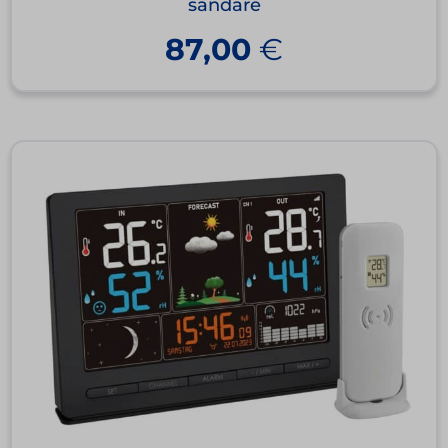
sändare
87,00
€