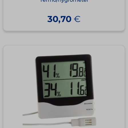
Termo/hygrometer
30,70
€