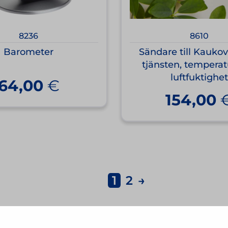
8236
8610
Barometer
Sändare till Kauko
tjänsten, temperat
luftfuktighet
64,00
€
154,00
1
2
→