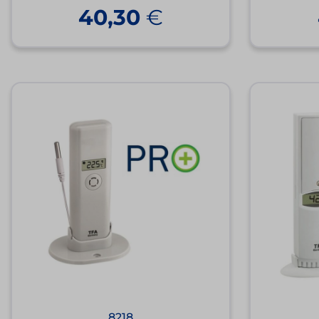
40,30
€
8218