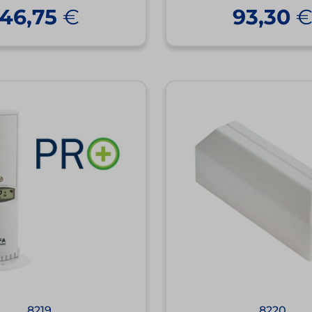
46,75
€
93,30
8219
8220