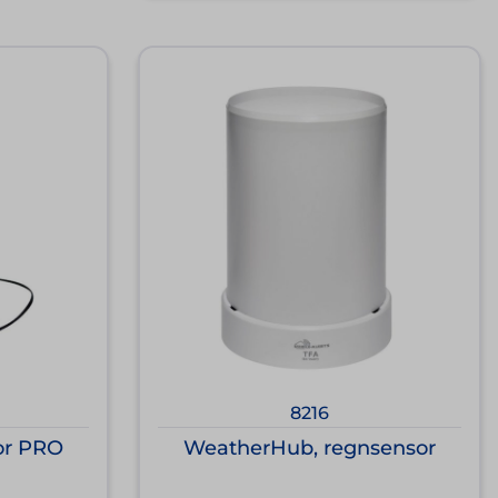
8216
or PRO
WeatherHub, regnsensor