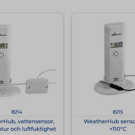
8214
8215
rHub, vattensensor,
WeatherHub sens
tur och luftfuktighet
+110°C