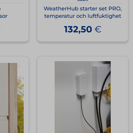
b
WeatherHub starter set PRO,
sor
temperatur och luftfuktighet
€
132,50
€