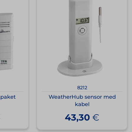
8212
tpaket
WeatherHub sensor med
kabel
€
43,30
€