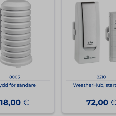
8005
8210
ydd för sändare
WeatherHub, star
18,00
€
72,00