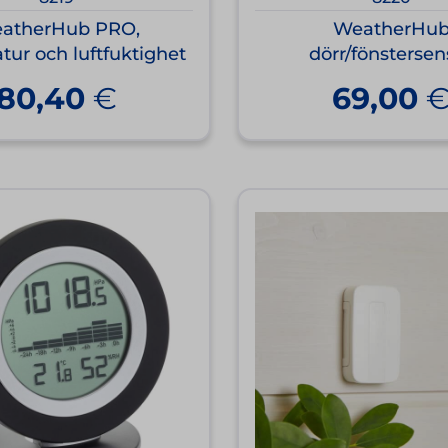
atherHub PRO,
WeatherHu
tur och luftfuktighet
dörr/fönstersen
80,40
€
69,00