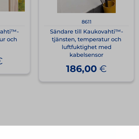
8611
vahti™-
Sändare till Kaukovahti™-
ur och
tjänsten, temperatur och
luftfuktighet med
kabelsensor
€
186,00
€