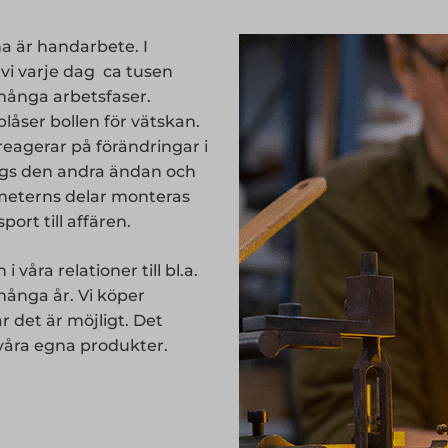
na är handarbete. I
r vi varje dag ca tusen
många arbetsfaser.
låser bollen för vätskan.
reagerar på förändringar i
ngs den andra ändan och
meterns delar monteras
ort till affären.
våra relationer till bl.a.
många år. Vi köper
är det är möjligt. Det
våra egna produkter.