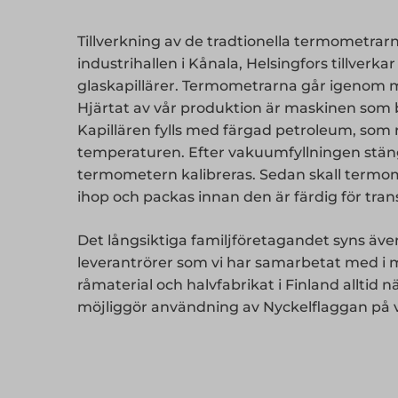
Tillverkning av de tradtionella termometrar
industrihallen i Kånala, Helsingfors tillverka
glaskapillärer. Termometrarna går igenom 
Hjärtat av vår produktion är maskinen som b
Kapillären fylls med färgad petroleum, som 
temperaturen. Efter vakuumfyllningen stä
termometern kalibreras. Sedan skall termo
ihop och packas innan den är färdig för transp
Det långsiktiga familjföretagandet syns även i 
leverantrörer som vi har samarbetat med i 
råmaterial och halvfabrikat i Finland alltid n
möjliggör användning av Nyckelflaggan på 