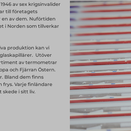
1946 av sex krigsinvalider
 till företagets
 en av dem. Nuförtiden
et i Norden som tillverkar
iva produktion kan vi
 glaskapillärer. Utöver
sortiment av termometrar
opa och Fjärran Östern.
år. Bland dem finns
frys. Varje finländare
kede i sitt liv.