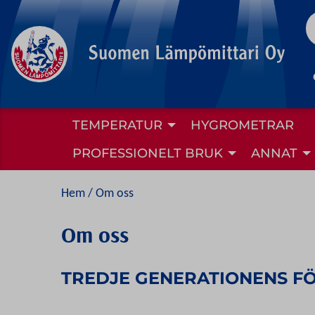
to
content
TEMPERATUR
HYGROMETRAR
PROFESSIONELT BRUK
ANNAT
Hem
/ Om oss
Om oss
TREDJE GENERATIONENS F