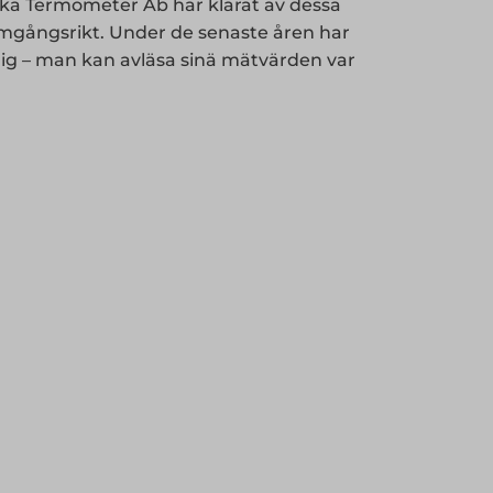
nska Termometer Ab har klarat av dessa
amgångsrikt. Under de senaste åren har
lig – man kan avläsa sinä mätvärden var