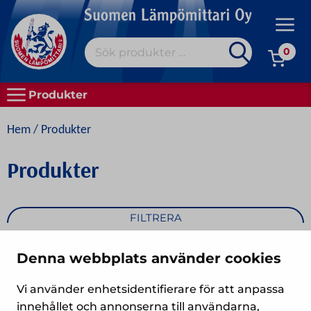
Skip
to
Prim
content
Sök
Men
0
efter:
OM OSS
Produkter
ALLA PRODUKTER
Hem
/ Produkter
HANDLA
Produkter
BRA ATT VETA
KONTAKTA OSS
FILTRERA
SUOMI
Denna webbplats använder cookies
Vi använder enhetsidentifierare för att anpassa
innehållet och annonserna till användarna,