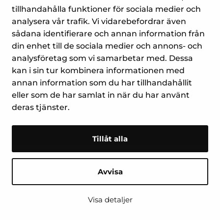
tillhandahålla funktioner för sociala medier och
analysera vår trafik. Vi vidarebefordrar även
Yrityspiha 7
sådana identifierare och annan information från
00390 Helsingfors
din enhet till de sociala medier och annons- och
Tel. (09) 477 4560
analysföretag som vi samarbetar med. Dessa
myynti@suomenlampomittari.fi
kan i sin tur kombinera informationen med
annan information som du har tillhandahållit
eller som de har samlat in när du har använt
Kontakta oss
deras tjänster.
Tillåt alla
Avvisa
FRÅGA ELLER
Stäng
RING VÅR
Visa detaljer
KUNDTJÄNST