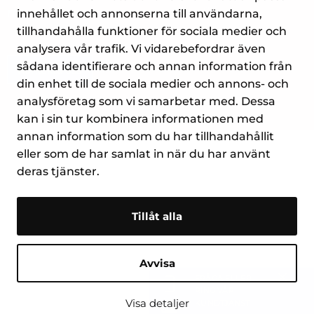
myynti@suomenlampomittari.fi
innehållet och annonserna till användarna,
tillhandahålla funktioner för sociala medier och
analysera vår trafik. Vi vidarebefordrar även
sådana identifierare och annan information från
Kontakta oss
din enhet till de sociala medier och annons- och
analysföretag som vi samarbetar med. Dessa
kan i sin tur kombinera informationen med
annan information som du har tillhandahållit
eller som de har samlat in när du har använt
deras tjänster.
Tillåt alla
Avvisa
FRÅGA ELLER
Stäng
RING VÅR
Visa detaljer
KUNDTJÄNST