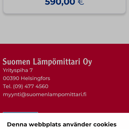
590,00
€
Yrityspiha 7
00390 Helsingfors
Tel. (09) 477 4560
myynti@suomenlampomittari.fi
Kontakta oss
Denna webbplats använder cookies