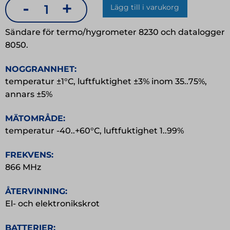
-
+
Lägg till i varukorg
Sändare
för
Sändare för termo/hygrometer 8230 och datalogger
8230
8050.
mängd
NOGGRANNHET:
temperatur ±1°C, luftfuktighet ±3% inom 35..75%,
annars ±5%
MÄTOMRÅDE:
temperatur -40..+60°C, luftfuktighet 1..99%
FREKVENS:
866 MHz
ÅTERVINNING:
El- och elektronikskrot
BATTERIER: