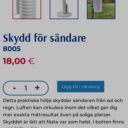
Skydd för sändare
8005
18,00
€
-
+
Lägg till i varukorg
Skydd
för
Detta praktiska hölje skyddar sändaren från sol och
sändare
regn. Luften kan cirkulera inom det vilket ger dig
mer exakta mätresultat även på soliga platser.
mängd
Skyddet är lätt att fästa var som helst. I botten finns