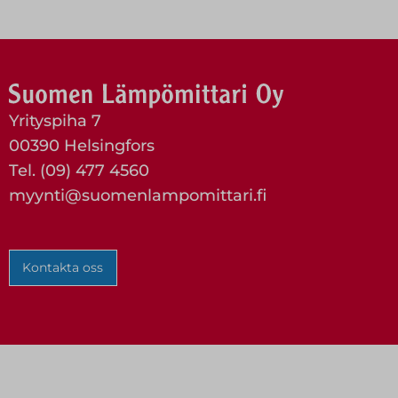
Yrityspiha 7
00390 Helsingfors
Tel. (09) 477 4560
myynti@suomenlampomittari.fi
Kontakta oss