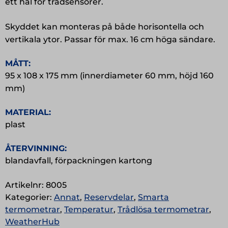
ett hål för trådsensorer.
Skyddet kan monteras på både horisontella och
vertikala ytor. Passar för max. 16 cm höga sändare.
MÅTT:
95 x 108 x 175 mm (innerdiameter 60 mm, höjd 160
mm)
MATERIAL:
plast
ÅTERVINNING:
blandavfall, förpackningen kartong
Artikelnr:
8005
Kategorier:
Annat
,
Reservdelar
,
Smarta
termometrar
,
Temperatur
,
Trådlösa termometrar
,
WeatherHub