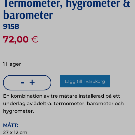
Termometer, hygrometer &
barometer
9158
72,00
€
1 i lager
-
+
Lägg till i varukorg
Termometer,
hygrometer
En kombination av tre mätare installerad på ett
&
underlag av ädelträ: termometer, barometer och
hygrometer.
barometer
mängd
MÅTT:
27 x 12 cm