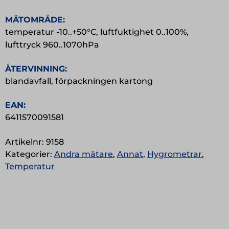
MÄTOMRÅDE:
temperatur -10..+50°C, luftfuktighet 0..100%,
lufttryck 960..1070hPa
ÅTERVINNING:
blandavfall, förpackningen kartong
EAN:
6411570091581
Artikelnr:
9158
Kategorier:
Andra mätare
,
Annat
,
Hygrometrar
,
Temperatur