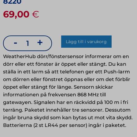
8220
69,00
€
-
+
Lägg till i varukorg
WeatherHub
dörr/fönstersensor
WeatherHub dörr/fönstersensor informerar om en
mängd
dörr eller ett fönster är öppet eller stängt. Du kan
ställa in ett larm så att telefonen ger ett Push-larm
om dörren eller fönstret öppnas eller om det förblir
öppet eller stängt för länge. Sensorn skickar
informationen på frekvensen 868 MHz till
gatewayen. Signalen har en räckvidd på 100 m i fri
terräng. Paketet innehåller tre sensorer. Dessutom
ingår bruna skydd som kan bytas ut mot vita skydd.
Batterierna (2 st LR44 per sensor) ingår i paketet.