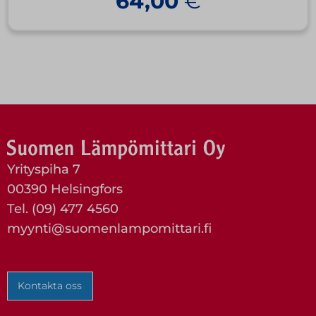
64,00
€
Yrityspiha 7
00390 Helsingfors
Tel. (09) 477 4560
myynti@suomenlampomittari.fi
Kontakta oss