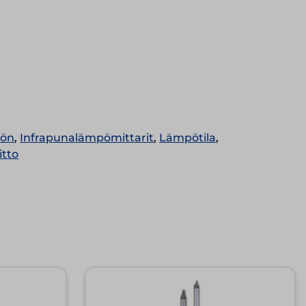
öön
,
Infrapunalämpömittarit
,
Lämpötila
,
itto