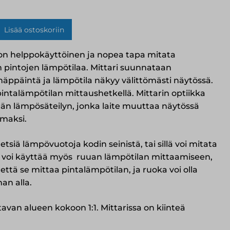
Lisää ostoskoriin
ömittari
on helppokäyttöinen ja nopea tapa mitata
n pintojen lämpötilaa. Mittari suunnataan
äppäintä ja lämpötila näkyy välittömästi näytössä.
intalämpötilan mittaushetkellä. Mittarin optiikka
än lämpösäteilyn, jonka laite muuttaa näytössä
emaksi.
 etsiä lämpövuotoja kodin seinistä, tai sillä voi mitata
tä voi käyttää myös ruuan lämpötilan mittaamiseen,
ttä se mittaa pintalämpötilan, ja ruoka voi olla
n alla.
van alueen kokoon 1:1. Mittarissa on kiinteä