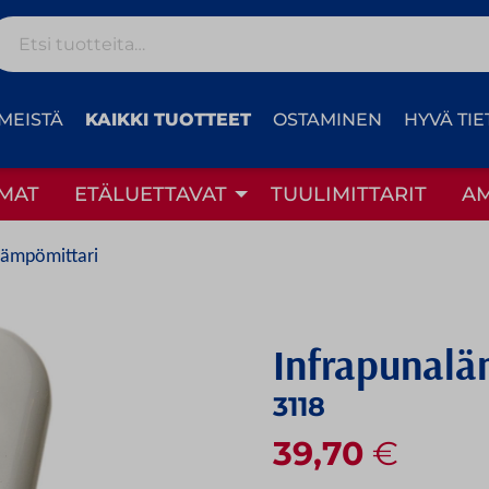
Etsi:
MEISTÄ
KAIKKI TUOTTEET
OSTAMINEN
HYVÄ TIE
MAT
ETÄLUETTAVAT
TUULIMITTARIT
A
lämpömittari
Infrapunalä
3118
39,70
€