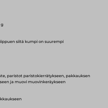
 g
riippuen siitä kumpi on suurempi
äte, paristot paristokierrätykseen, pakkauksen
kseen ja muovi muovinkeräykseen
 pakkaukseen