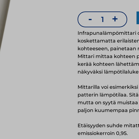
-
+
Infrapunalämp
määrä
Infrapunalämpömittari 
koskettamatta erilaiste
kohteeseen, painetaan n
Mittari mittaa kohteen p
kerää kohteen lähettäm
näkyväksi lämpötilaluk
Mittarilla voi esimerkiksi
patterin lämpötilaa. Si
mutta on syytä muistaa e
paljon kuumempaa pinna
Etäisyyden suhde mitatta
emissiokerroin 0,95.