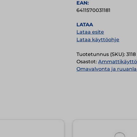
EAN:
6411570031181
LATAA
Lataa esite
Lataa käyttöohje
Tuotetunnus (SKU):
3118
Osastot:
Ammattikäytt
Omavalvonta ja ruuanla