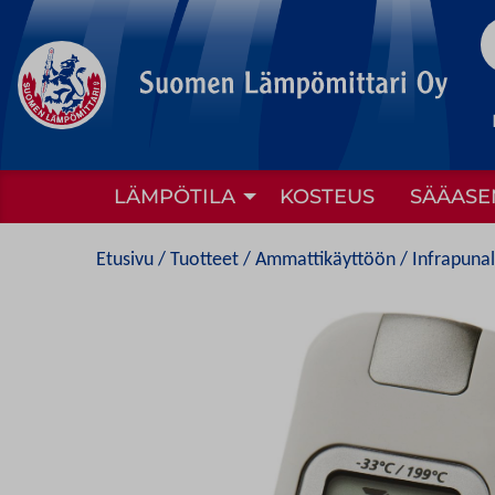
to
content
LÄMPÖTILA
KOSTEUS
SÄÄASE
Etusivu
/
Tuotteet
/
Ammattikäyttöön
/ Infrapuna