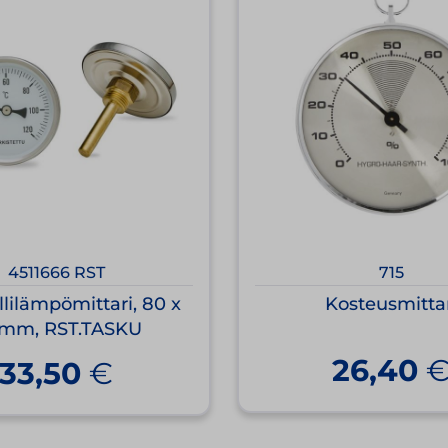
4511666 RST
715
lilämpömittari, 80 x
Kosteusmitta
 mm, RST.TASKU
26,40
33,50
€