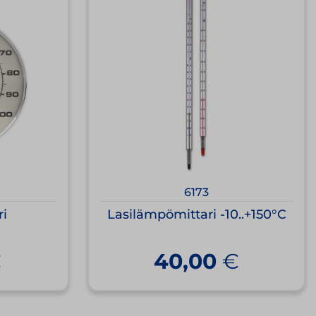
6173
ri
Lasilämpömittari -10..+150°C
€
40,00
€