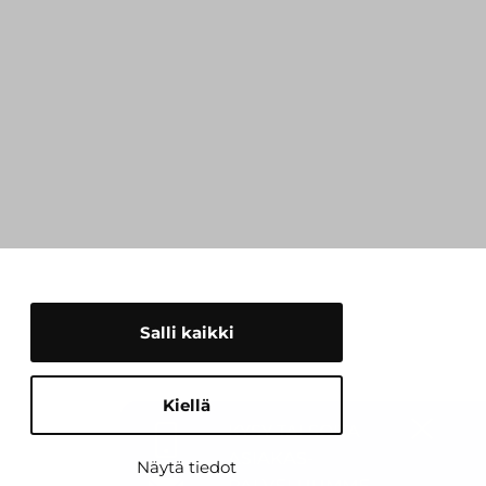
Salli kaikki
Kiellä
KYSY TAI SOITA
Sulje
ASIAKAS­
Näytä tiedot
PALVELUUMME