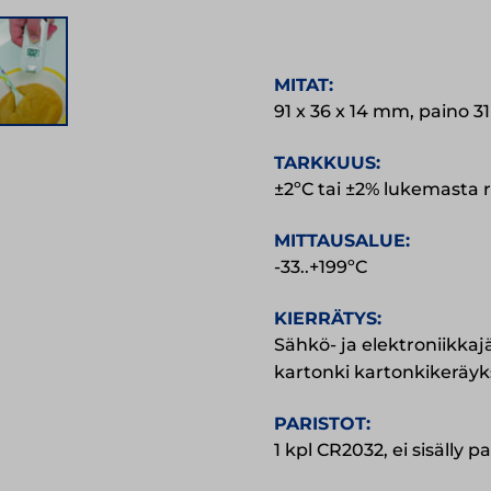
MITAT:
91 x 36 x 14 mm, paino 31
TARKKUUS:
±2ºC tai ±2% lukemasta 
MITTAUSALUE:
-33..+199ºC
KIERRÄTYS:
Sähkö- ja elektroniikkaj
kartonki kartonkikeräy
PARISTOT:
1 kpl CR2032, ei sisälly