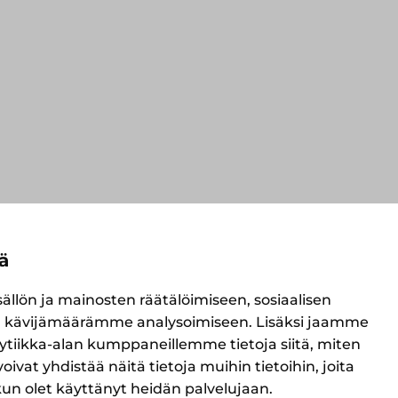
ä
lön ja mainosten räätälöimiseen, sosiaalisen
 kävijämäärämme analysoimiseen. Lisäksi jaamme
ytiikka-alan kumppaneillemme tietoja siitä, miten
t yhdistää näitä tietoja muihin tietoihin, joita
, kun olet käyttänyt heidän palvelujaan.