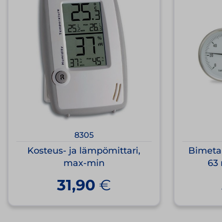
8305
Kosteus- ja lämpömittari,
Bimetal
max-min
63
31,90
€