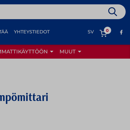
0
TÄÄ
YHTEYSTIEDOT
SV
MMATTIKÄYTTÖÖN
MUUT
mpömittari