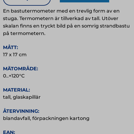
Bastutermometer
mängd
En bastutermometer med en trevlig form av en
stuga. Termometern är tillverkad av tall. Utöver
skalan finns en tryckt bild på en somrig strandbastu
på termometern.
MÅTT:
17 x 17 cm
MÄTOMRÅDE:
0..+120°C
MATERIAL:
tall, glaskapillär
ÅTERVINNING:
blandavfall, förpackningen kartong
EAN: