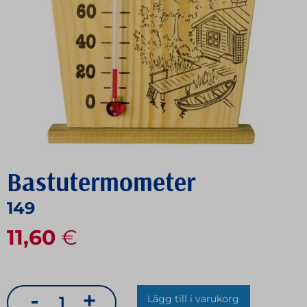
Bastutermometer
149
11,60
€
-
+
Lägg till i varukorg