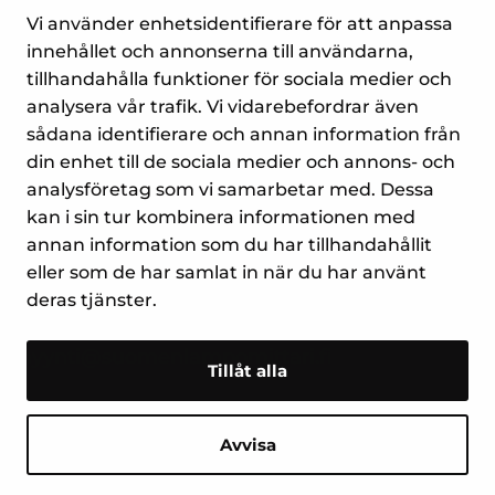
5,90
€
Vi använder enhetsidentifierare för att anpassa
innehållet och annonserna till användarna,
tillhandahålla funktioner för sociala medier och
analysera vår trafik. Vi vidarebefordrar även
sådana identifierare och annan information från
din enhet till de sociala medier och annons- och
analysföretag som vi samarbetar med. Dessa
kan i sin tur kombinera informationen med
annan information som du har tillhandahållit
Yrityspiha 7
eller som de har samlat in när du har använt
00390 Helsingfors
deras tjänster.
Tel. (09) 477 4560
myynti@suomenlampomittari.fi
Tillåt alla
Avvisa
Kontakta oss
FRÅGA ELLER
Stäng
RING VÅR