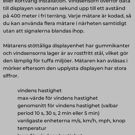
eller kortvarig installation. Vindsensorn överför data
B
till displayen varannan sekund upp till ett avstånd
mängd
på 400 meter i fri terräng. Varje mätare är kodad, så
du kan använda flera mätare i närheten samtidigt
utan att signalerna blandas ihop.
Mätarens stöttåliga displayenhet har gummikanter
och vindsensorns lager är av rostfritt stål, vilket gör
den lämplig för tuffa miljöer. Mätaren kan avläsas i
mörker eftersom den upplysta displayen har stora
siffror.
vindens hastighet
max-värde för vindens hastighet
genomsnitt för vindens hastighet (valbar
period 10 s, 30 s, 2 min eller 5 min)
vanligaste enheterna m/s, km/h, mph, knop
temperatur