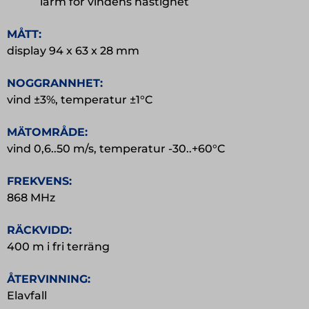
larm för vindens hastighet
MÅTT:
display 94 x 63 x 28 mm
NOGGRANNHET:
vind ±3%, temperatur ±1°C
MÄTOMRÅDE:
vind 0,6..50 m/s, temperatur -30..+60°C
FREKVENS:
868 MHz
RÄCKVIDD:
400 m i fri terräng
ÅTERVINNING:
Elavfall