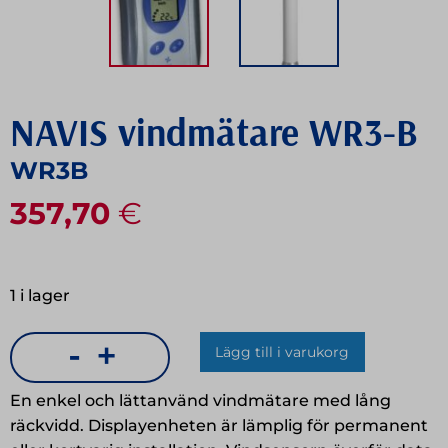
NAVIS vindmätare WR3-B
WR3B
357,70
€
1 i lager
-
+
Lägg till i varukorg
NAVIS
vindmätare
En enkel och lättanvänd vindmätare med lång
WR3-
räckvidd. Displayenheten är lämplig för permanent