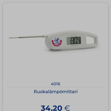
4016
Ruokalämpömittari
34,20
€