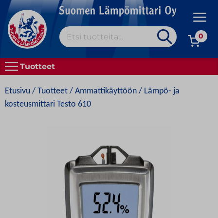
Skip
to
Prim
content
Etsi:
Men
0
MEISTÄ
Tuotteet
KAIKKI TUOTTEET
Etusivu
/
Tuotteet
/
Ammattikäyttöön
/ Lämpö- ja
OSTAMINEN
kosteusmittari Testo 610
HYVÄ TIETÄÄ
YHTEYSTIEDOT
SVENSKA