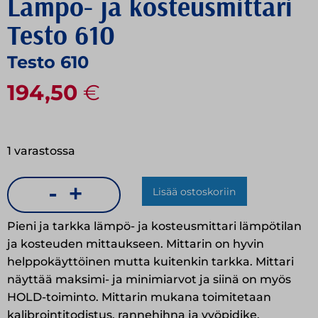
Lämpö- ja kosteusmittari
Testo 610
Testo 610
194,50
€
1 varastossa
-
+
Lisää ostoskoriin
Lämpö-
ja
Pieni ja tarkka lämpö- ja kosteusmittari lämpötilan
kosteusmittari
ja kosteuden mittaukseen. Mittarin on hyvin
helppokäyttöinen mutta kuitenkin tarkka. Mittari
Testo
näyttää maksimi- ja minimiarvot ja siinä on myös
610
HOLD-toiminto. Mittarin mukana toimitetaan
määrä
kalibrointitodistus, rannehihna ja vyöpidike.