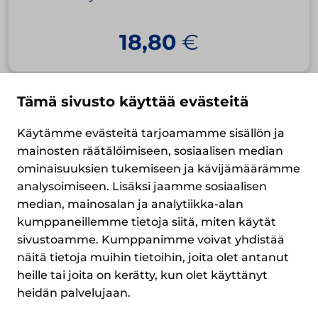
18,80
€
Tämä sivusto käyttää evästeitä
Käytämme evästeitä tarjoamamme sisällön ja
mainosten räätälöimiseen, sosiaalisen median
ominaisuuksien tukemiseen ja kävijämäärämme
analysoimiseen. Lisäksi jaamme sosiaalisen
median, mainosalan ja analytiikka-alan
Yrityspiha 7
kumppaneillemme tietoja siitä, miten käytät
00390 Helsinki
sivustoamme. Kumppanimme voivat yhdistää
Puh. (09) 477 4560
näitä tietoja muihin tietoihin, joita olet antanut
myynti@suomenlampomittari.fi
heille tai joita on kerätty, kun olet käyttänyt
heidän palvelujaan.
Tietosuojaseloste