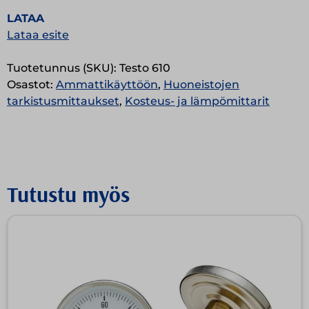
LATAA
Lataa esite
Tuotetunnus (SKU):
Testo 610
Osastot:
Ammattikäyttöön
,
Huoneistojen
tarkistusmittaukset
,
Kosteus- ja lämpömittarit
Tutustu myös