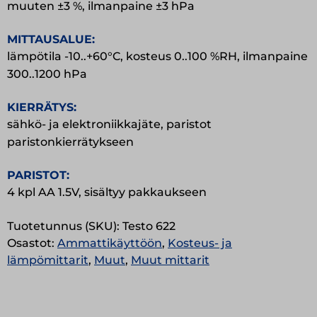
muuten ±3 %, ilmanpaine ±3 hPa
MITTAUSALUE:
lämpötila -10..+60°C, kosteus 0..100 %RH, ilmanpaine
300..1200 hPa
KIERRÄTYS:
sähkö- ja elektroniikkajäte, paristot
paristonkierrätykseen
PARISTOT:
4 kpl AA 1.5V, sisältyy pakkaukseen
Tuotetunnus (SKU):
Testo 622
Osastot:
Ammattikäyttöön
,
Kosteus- ja
lämpömittarit
,
Muut
,
Muut mittarit