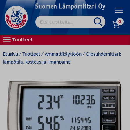
Skip
to
Prim
content
Etsi:
Men
0
MEISTÄ
Tuotteet
KAIKKI TUOTTEET
Etusivu
/
Tuotteet
/
Ammattikäyttöön
/ Olosuhdemittari:
OSTAMINEN
lämpötila, kosteus ja ilmanpaine
HYVÄ TIETÄÄ
YHTEYSTIEDOT
SVENSKA