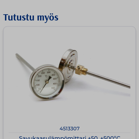
Tutustu myös
4513307
Savukaasulämpömittari +50..+500ºC