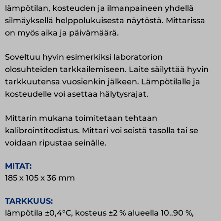
lämpötilan, kosteuden ja ilmanpaineen yhdellä
ja
silmäyksellä helppolukuisesta näytöstä. Mittarissa
ilmanpaine
on myös aika ja päivämäärä.
määrä
Soveltuu hyvin esimerkiksi laboratorion
olosuhteiden tarkkailemiseen. Laite säilyttää hyvin
tarkkuutensa vuosienkin jälkeen. Lämpötilalle ja
kosteudelle voi asettaa hälytysrajat.
Mittarin mukana toimitetaan tehtaan
kalibrointitodistus. Mittari voi seistä tasolla tai se
voidaan ripustaa seinälle.
MITAT:
185 x 105 x 36 mm
TARKKUUS:
lämpötila ±0,4°C, kosteus ±2 % alueella 10..90 %,