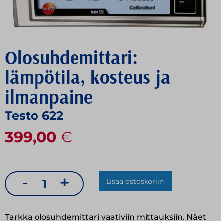
Olosuhdemittari:
lämpötila, kosteus ja
ilmanpaine
Testo 622
399,00
€
-
+
Lisää ostoskoriin
Olosuhdemittari:
lämpötila,
Tarkka olosuhdemittari vaativiin mittauksiin. Näet
kosteus