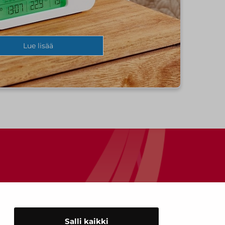
Lue lisää
Salli kaikki