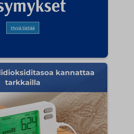
symykset
Hyvä tietää
ilidioksiditasoa kannattaa
tarkkailla