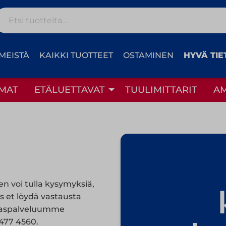
Etsi:
MEISTÄ
KAIKKI TUOTTEET
OSTAMINEN
HYVÄ TIE
MAT
ETÄLUETTAVAT
TUULIMITTARIT
A
n voi tulla kysymyksiä,
os et löydä vastausta
akaspalveluumme
477 4560.