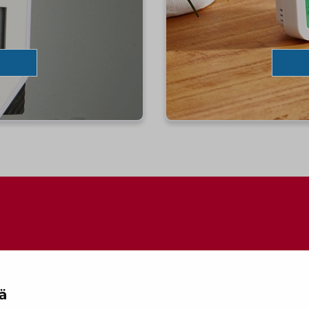
Artikkelien selaus
ä
Ota yhteyttä