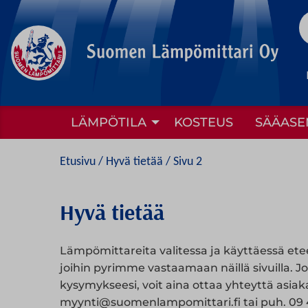
to
content
LÄMPÖTILA
KOSTEUS
SÄÄASE
Etusivu
/ Hyvä tietää / Sivu 2
Hyvä tietää
Lämpömittareita valitessa ja käyttäessä etee
joihin pyrimme vastaamaan näillä sivuilla. J
kysymykseesi, voit aina ottaa yhteyttä asi
myynti@suomenlampomittari.fi tai puh. 09 